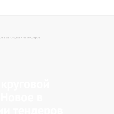
ое в автоудалении тендеров
 круговой
 Новое в
ии тендеров