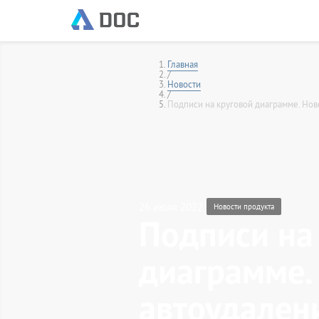
Главная
/
Новости
/
Подписи на круговой диаграмме. Нов
26 июля 2022
Новости продукта
Подписи на
диаграмме.
автоудален