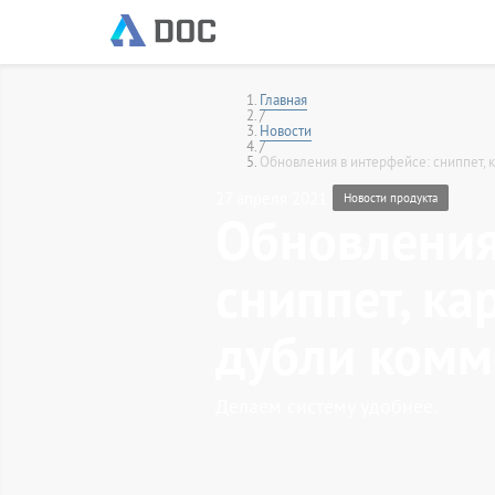
Главная
/
Новости
/
Обновления в интерфейсе: сниппет, 
27 апреля 2021
Новости продукта
Обновления
сниппет, ка
дубли комм
Делаем систему удобнее.